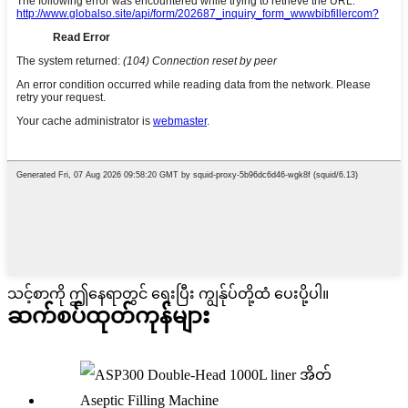
သင့်စာကို ဤနေရာတွင် ရေးပြီး ကျွန်ုပ်တို့ထံ ပေးပို့ပါ။
ဆက်စပ်ထုတ်ကုန်များ