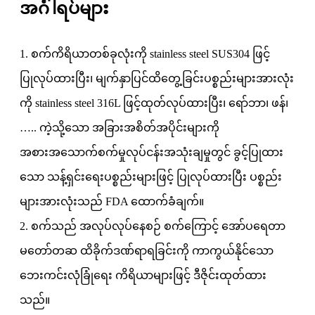
အင်္ဂါရပ်များ
1. စက်ကိရိယာတစ်ခုလုံးကို stainless steel SUS304 ဖြင့်
ပြုလုပ်ထားပြီး၊ မျက်နှာပြင်ထိတွေ့ခြင်းပစ္စည်းများအားလုံး
ကို stainless steel 316L ဖြင့်ထုတ်လုပ်ထားပြီး၊ ရော်ဘာ၊ ဖန်၊
….. ကဲ့သို့သော အခြားအစိတ်အပိုင်းများကို
အစားအသောက်စက်မှုလုပ်ငန်းအသုံးချမှုတွင် ခွင့်ပြုထား
သော သန့်ရှင်းရေးပစ္စည်းများဖြင့် ပြုလုပ်ထားပြီး ပစ္စည်း
များအားလုံးသည် FDA ထောက်ခံချက်။
2. စက်သည် အလုပ်လုပ်နေစဉ် စက်ကြောင့် အော်ပရေတာ
မတော်တဆ ထိခိုက်ဒဏ်ရာရခြင်းကို ကာကွယ်နိုင်သော
ဘေးကင်းလုံခြုံရေး ကိရိယာများဖြင့် ဒီဇိုင်းထုတ်ထား
သည်။