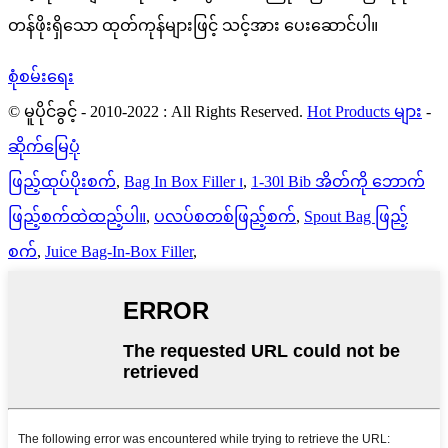
တန်ဖိုးရှိသော ထုတ်ကုန်များဖြင့် သင့်အား ပေးဆောင်ပါ။
စုံစမ်းရေး
© မူပိုင်ခွင့် - 2010-2022 : All Rights Reserved.
Hot Products များ
-
ဆိုက်မြေပုံ
ဖြည့်ထုပ်ပိုးစက်
,
Bag In Box Filler ၊
,
1-30l Bib အိတ်ကို ဘောက်
ဖြည့်စက်ထဲထည့်ပါ။
,
ပလပ်စတစ်ဖြည့်စက်
,
Spout Bag ဖြည့်
စက်
,
Juice Bag-In-Box Filler
,