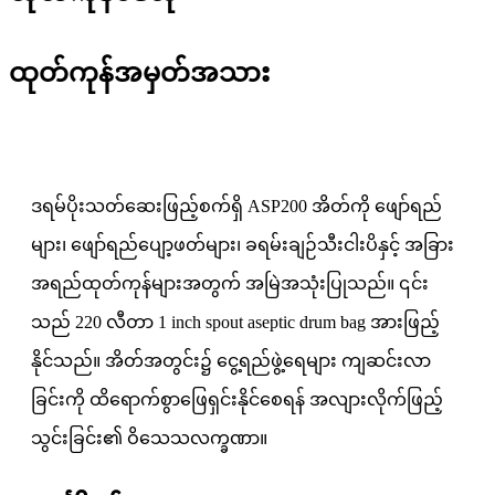
ထုတ်ကုန်အမှတ်အသား
ဒရမ်ပိုးသတ်ဆေးဖြည့်စက်ရှိ ASP200 အိတ်ကို ဖျော်ရည်
များ၊ ဖျော်ရည်ပျော့ဖတ်များ၊ ခရမ်းချဉ်သီးငါးပိနှင့် အခြား
အရည်ထုတ်ကုန်များအတွက် အမြဲအသုံးပြုသည်။ ၎င်း
သည် 220 လီတာ 1 inch spout aseptic drum bag အားဖြည့်
နိုင်သည်။ အိတ်အတွင်း၌ ငွေ့ရည်ဖွဲ့ရေများ ကျဆင်းလာ
ခြင်းကို ထိရောက်စွာဖြေရှင်းနိုင်စေရန် အလျားလိုက်ဖြည့်
သွင်းခြင်း၏ ဝိသေသလက္ခဏာ။