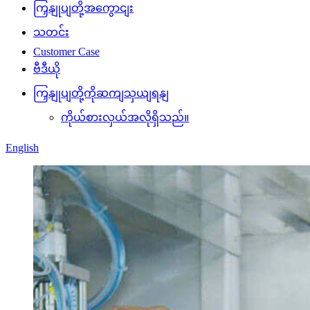
ကြှနျုပျတို့အကွောငျး
သတင်း
Customer Case
ဗီဒီယို
ကြှနျုပျတို့ကိုဆကျသှယျရနျ
ကိုယ်စားလှယ်အလိုရှိသည်။
English