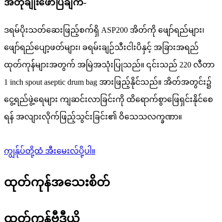
အတိုချုံးဖော်ပြချက်-
ဒရမ်ပိုးသတ်ဆေးဖြည့်စက်ရှိ ASP200 အိတ်ကို ဖျော်ရည်များ၊
ဖျော်ရည်ပျော့ဖတ်များ၊ ခရမ်းချဉ်သီးငါးပိနှင့် အခြားအရည်
ထုတ်ကုန်များအတွက် အမြဲအသုံးပြုသည်။ ၎င်းသည် 220 လီတာ
1 inch spout aseptic drum bag အားဖြည့်နိုင်သည်။ အိတ်အတွင်း၌
ငွေ့ရည်ဖွဲ့ရေများ ကျဆင်းလာခြင်းကို ထိရောက်စွာဖြေရှင်းနိုင်စေ
ရန် အလျားလိုက်ဖြည့်သွင်းခြင်း၏ ဝိသေသလက္ခဏာ။
ကျွန်ုပ်တို့ထံ အီးမေးလ်ပို့ပါ။
ထုတ်ကုန်အသေးစိတ်
ထုတ်ကုန်ဗီဒီယို