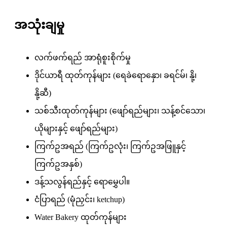
အသုံးချမှု
လက်ဖက်ရည် အာရုံစူးစိုက်မှု
ဒိုင်ယာရီ ထုတ်ကုန်များ (ရေခဲရောနှော၊ ခရင်မ်၊ နို့၊
နို့ဆီ)
သစ်သီးထုတ်ကုန်များ (ဖျော်ရည်များ၊ သန့်စင်သော၊
ယိုများနှင့် ဖျော်ရည်များ)
ကြက်ဥအရည် (ကြက်ဥလုံး၊ ကြက်ဥအဖြူနှင့်
ကြက်ဥအနှစ်)
ဒန့်သလွန်ရည်နှင့် ရောမွှေပါ။
ငံပြာရည် (မုံညှင်း၊ ketchup)
Water Bakery ထုတ်ကုန်များ