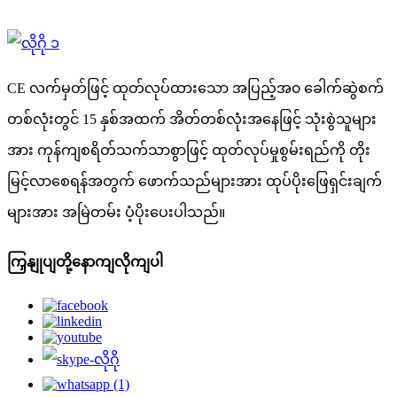
CE လက်မှတ်ဖြင့် ထုတ်လုပ်ထားသော အပြည့်အ၀ ခေါက်ဆွဲစက်
တစ်လုံးတွင် 15 နှစ်အထက် အိတ်တစ်လုံးအနေဖြင့် သုံးစွဲသူများ
အား ကုန်ကျစရိတ်သက်သာစွာဖြင့် ထုတ်လုပ်မှုစွမ်းရည်ကို တိုး
မြင့်လာစေရန်အတွက် ဖောက်သည်များအား ထုပ်ပိုးဖြေရှင်းချက်
များအား အမြဲတမ်း ပံ့ပိုးပေးပါသည်။
ကြှနျုပျတို့နောကျလိုကျပါ