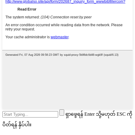
ရှာဖွေရန် Enter သို့မဟုတ် ESC ကို
ပိတ်ရန် နှိပ်ပါ။