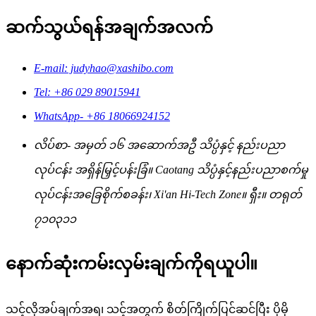
ဆက်သွယ်ရန်အချက်အလက်
E-mail: judyhao@xashibo.com
Tel: +86 029 89015941
WhatsApp- +86 18066924152
လိပ်စာ- အမှတ် ၁၆ အဆောက်အဦ သိပ္ပံနှင့် နည်းပညာ
လုပ်ငန်း အရှိန်မြှင့်ပန်းခြံ။ Caotang သိပ္ပံနှင့်နည်းပညာစက်မှု
လုပ်ငန်းအခြေစိုက်စခန်း၊ Xi'an Hi-Tech Zone။ ရှီး။ တရုတ်
၇၁၀၃၁၁
နောက်ဆုံးကမ်းလှမ်းချက်ကိုရယူပါ။
သင့်လိုအပ်ချက်အရ၊ သင့်အတွက် စိတ်ကြိုက်ပြင်ဆင်ပြီး ပိုမို