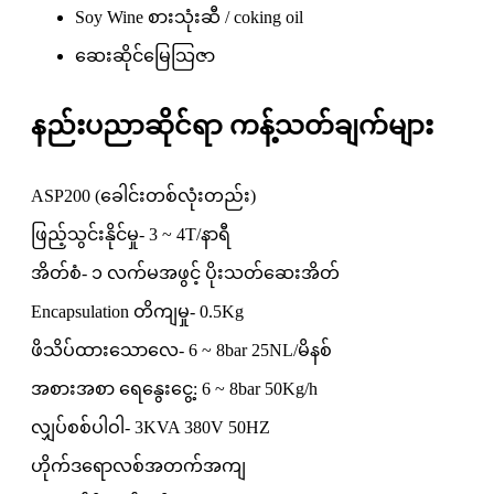
Soy Wine စားသုံးဆီ / coking oil
ဆေးဆိုင်မြေသြဇာ
နည်းပညာဆိုင်ရာ ကန့်သတ်ချက်များ
ASP200 (ခေါင်းတစ်လုံးတည်း)
ဖြည့်သွင်းနိုင်မှု- 3 ~ 4T/နာရီ
အိတ်စံ- ၁ လက်မအဖွင့် ပိုးသတ်ဆေးအိတ်
Encapsulation တိကျမှု- 0.5Kg
ဖိသိပ်ထားသောလေ- 6 ~ 8bar 25NL/မိနစ်
အစားအစာ ရေနွေးငွေ့: 6 ~ 8bar 50Kg/h
လျှပ်စစ်ပါဝါ- 3KVA 380V 50HZ
ဟိုက်ဒရောလစ်အတက်အကျ