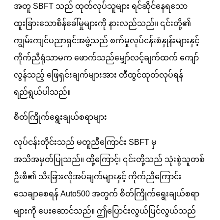
အတူ SBFT သည် ထုတ်လုပ်သူများ ရင်ဆိုင်နေရသော
ထူးခြားသောစိန်ခေါ်မှုများကို နားလည်သည်။ ၎င်းတို့၏
ကျွမ်းကျင်ပညာရှင်အဖွဲ့သည် စက်မှုလုပ်ငန်းစံနှုန်းများနှင့်
ကိုက်ညီရုံသာမက ဖောက်သည်မျှော်လင့်ချက်ထက် ကျော်
လွန်သည့် ဖြေရှင်းချက်များအား တီထွင်ထုတ်လုပ်ရန်
ရည်ရွယ်ပါသည်။
စိတ်ကြိုက်ရွေးချယ်စရာများ
လုပ်ငန်းတိုင်းသည် မတူညီကြောင်း SBFT မှ
အသိအမှတ်ပြုသည်။ ထို့ကြောင့်၊ ၎င်းတို့သည် သုံးစွဲသူတစ်
ဦးစီ၏ သီးခြားလိုအပ်ချက်များနှင့် ကိုက်ညီကြောင်း
သေချာစေရန် Auto500 အတွက် စိတ်ကြိုက်ရွေးချယ်စရာ
များကို ပေးဆောင်သည်။ ဤပြောင်းလွယ်ပြင်လွယ်သည်