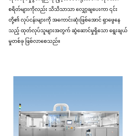
စရိတ်များကိုလည်း သိသိသာသာ လျှော့ချပေးကာ ၎င်း
တို့၏ လုပ်ငန်းများကို အကောင်းဆုံးဖြစ်အောင် ရှာဖွေနေ
သည့် ထုတ်လုပ်သူများအတွက် ဆွဲဆောင်မှုရှိသော ရွေးချယ်
မှုတစ်ခု ဖြစ်လာစေသည်။