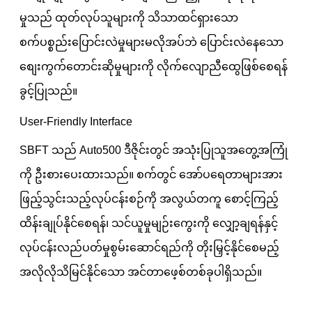
မှုသည် ထုတ်လုပ်သူများကို သိသာထင်ရှားသော
စက်ပစ္စည်းပြောင်းလဲမှုများမလိုအပ်ဘဲ ပြောင်းလဲနေသော
စျေးကွက်တောင်းဆိုမှုများကို လိုက်လျောညီထွေဖြစ်စေရန်
ခွင့်ပြုသည်။
User-Friendly Interface
SBFT သည် Auto500 ဒီဇိုင်းတွင် အသုံးပြုသူအတွေ့အကြုံ
ကို ဦးစားပေးထားသည်။ စက်တွင် အော်ပရေတာများအား
ဖြည့်သွင်းသည့်လုပ်ငန်းစဉ်ကို အလွယ်တကူ စောင့်ကြည့်
ထိန်းချုပ်နိုင်စေရန်၊ သင်ယူမှုမျဉ်းကွေးကို လျှော့ချရန်နှင့်
လုပ်ငန်းလည်ပတ်မှုစွမ်းဆောင်ရည်ကို တိုးမြှင့်နိုင်စေမည့်
အလိုလိုသိမြင်နိုင်သော အင်တာဖေ့စ်တစ်ခုပါရှိသည်။