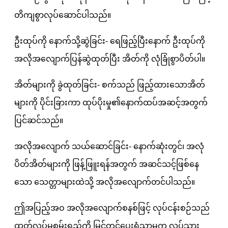
တိကျစွာလုပ်ဆောင်ပါသည်။
ဦးထုပ်ကို နောက်သို့ဆွဲခြင်း- ရေဖြည့်ပြီးနောက် ဦးထုပ်ကို
အလိုအလျောက်ပြန်ဆွဲထုတ်ပြီး အိတ်ကို လုံခြုံစွာပိတ်ပါ။
အိတ်များကို ခွဲထုတ်ခြင်း- စက်သည် ဖြည့်ထားသောအိတ်
များကို ပိုင်းခြားကာ ထုပ်ပိုးမှု၏နောက်ထပ်အဆင့်အတွက်
ပြင်ဆင်သည်။
အလိုအလျောက် သယ်ဆောင်ခြင်း- နောက်ဆုံးတွင်၊ အလုံ
ပိတ်အိတ်များကို ဖြန့်ဖြူးရန်အတွက် အဆင်သင့်ဖြစ်နေ
သော သေတ္တာများထဲသို့ အလိုအလျောက်တင်ပါသည်။
ဤအပြည့်အဝ အလိုအလျောက်စနစ်ဖြင့် လုပ်ငန်းစဉ်သည်
ထုတ်လုပ်မှုစွမ်းရည်ကို မြှင့်တင်ပေးရုံသာမက လုပ်သား