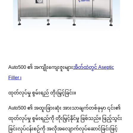
Auto500 ၏ အကျိုးကျေးဇူးများ
အိတ်ထဲတွင် Aseptic
Filler ၊
ထုတ်လုပ်မှု စွမ်းရည် တိုးမြှင့်ခြင်း။
Auto500 ၏ အထူးခြားဆုံး အားသာချက်တစ်ခုမှာ ၎င်း၏
ထုတ်လုပ်မှု စွမ်းရည်ကို တိုးမြှင့်နိုင်မှု ဖြစ်သည်။ ဖြည့်သွင်း
ခြင်းလုပ်ငန်းစဉ်ကို အလိုအလျောက်လုပ်ဆောင်ခြင်းဖြင့်