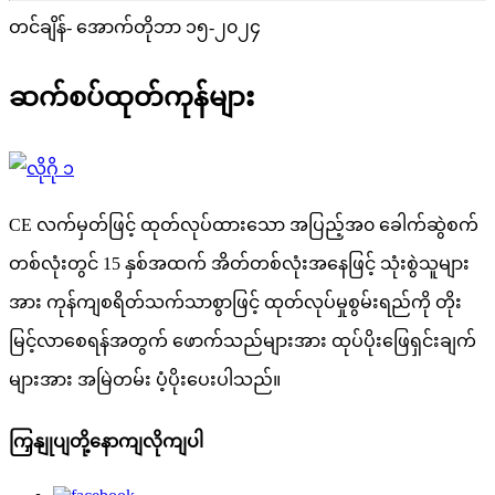
တင်ချိန်- အောက်တိုဘာ ၁၅-၂၀၂၄
ဆက်စပ်ထုတ်ကုန်များ
CE လက်မှတ်ဖြင့် ထုတ်လုပ်ထားသော အပြည့်အ၀ ခေါက်ဆွဲစက်
တစ်လုံးတွင် 15 နှစ်အထက် အိတ်တစ်လုံးအနေဖြင့် သုံးစွဲသူများ
အား ကုန်ကျစရိတ်သက်သာစွာဖြင့် ထုတ်လုပ်မှုစွမ်းရည်ကို တိုး
မြင့်လာစေရန်အတွက် ဖောက်သည်များအား ထုပ်ပိုးဖြေရှင်းချက်
များအား အမြဲတမ်း ပံ့ပိုးပေးပါသည်။
ကြှနျုပျတို့နောကျလိုကျပါ