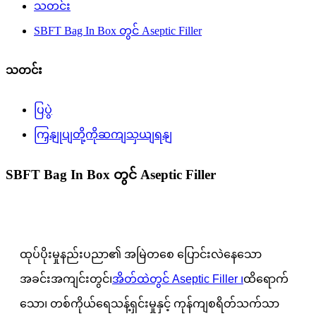
သတင်း
SBFT Bag In Box တွင် Aseptic Filler
သတင်း
ပြပွဲ
ကြှနျုပျတို့ကိုဆကျသှယျရနျ
SBFT Bag In Box တွင် Aseptic Filler
ထုပ်ပိုးမှုနည်းပညာ၏ အမြဲတစေ ပြောင်းလဲနေသော
အခင်းအကျင်းတွင်၊
အိတ်ထဲတွင် Aseptic Filler ၊
ထိရောက်
သော၊ တစ်ကိုယ်ရေသန့်ရှင်းမှုနှင့် ကုန်ကျစရိတ်သက်သာ