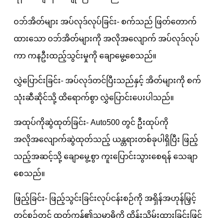
ဝဘ်အိတ်များ အပ်လုဒ်လုပ်ခြင်း- စက်သည် ဖြတ်တောက်
ထားသော ဝဘ်အိတ်များကို အလိုအလျောက် အပ်လုဒ်လုပ်
ကာ ကနဦးထည့်သွင်းမှုကို ချောမွေ့စေသည်။
လွှဲပြောင်းခြင်း- အပ်လုဒ်တင်ပြီးသည်နှင့် အိတ်များကို စက်
သုံးဆီဆိုင်သို့ ထိရောက်စွာ လွှဲပြောင်းပေးပါသည်။
အထုပ်ကိုဆွဲထုတ်ခြင်း- Auto500 တွင် ဦးထုပ်ကို
အလိုအလျောက်ဆွဲထုတ်သည့် ယန္တရားတစ်ခုပါရှိပြီး ဖြည့်
သည့်အဆင့်သို့ ချောမွေ့စွာ ကူးပြောင်းသွားစေရန် သေချာ
စေသည်။
ဖြည့်ခြင်း- ဖြည့်သွင်းခြင်းလုပ်ငန်းစဉ်ကို အရှိန်အဟုန်မြှင့်
တင်စဉ်တွင် ထုတ်ကုန်၏သမာဓိကို ထိန်းသိမ်းထားခြင်းဖြင့်