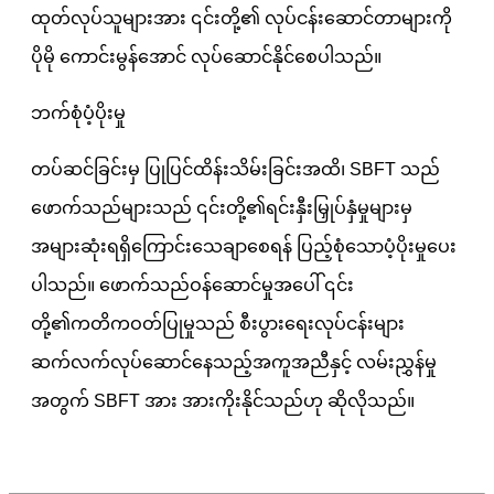
ထုတ်လုပ်သူများအား ၎င်းတို့၏ လုပ်ငန်းဆောင်တာများကို
ပိုမို ကောင်းမွန်အောင် လုပ်ဆောင်နိုင်စေပါသည်။
ဘက်စုံပံ့ပိုးမှု
တပ်ဆင်ခြင်းမှ ပြုပြင်ထိန်းသိမ်းခြင်းအထိ၊ SBFT သည်
ဖောက်သည်များသည် ၎င်းတို့၏ရင်းနှီးမြှုပ်နှံမှုများမှ
အများဆုံးရရှိကြောင်းသေချာစေရန် ပြည့်စုံသောပံ့ပိုးမှုပေး
ပါသည်။ ဖောက်သည်ဝန်ဆောင်မှုအပေါ် ၎င်း
တို့၏ကတိကဝတ်ပြုမှုသည် စီးပွားရေးလုပ်ငန်းများ
ဆက်လက်လုပ်ဆောင်နေသည့်အကူအညီနှင့် လမ်းညွှန်မှု
အတွက် SBFT အား အားကိုးနိုင်သည်ဟု ဆိုလိုသည်။