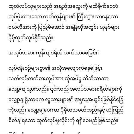
ထုတ်လုပ်သူများသည် အရည်အသွေးကို မထိခိုက်စေဘဲ
ထုပ်ပိုးထားသော ထုတ်ကုန်များ၏ ကြီးထွားလာနေသော
ဝယ်လိုအားကို ပြည့်မီအောင် အချိန်တိုအတွင်း ယူနစ်များ
ပိုမိုထုတ်လုပ်နိုင်သည်။
အလုပ်သမား ကုန်ကျစရိတ် သက်သာစေခြင်း။
လုပ်ငန်းစဉ်များစွာ၏ အလိုအလျောက်စနစ်ဖြင့်၊
လက်လုပ်လက်စားလုပ်အား လိုအပ်မှု သိသိသာသာ
လျော့ကျသွားသည်။ ၎င်းသည် အလုပ်သမားစရိတ်များကို
လျှော့ချရုံသာမက လူသားများ၏ အမှားအယွင်းဖြစ်နိုင်ခြေ
ကိုလည်း လျှော့ချပေးကာ ပိုမိုတသမတ်တည်းနှင့် ယုံကြည်
စိတ်ချရသော ထုတ်လုပ်မှုလိုင်းကို ရရှိစေမည်ဖြစ်သည်။