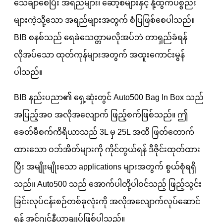
သေချာစေပြီး အရည်များ၊ ဆော့စ်များနှင့် နို့ထွက်ပစ္စည်း
များကဲ့သို့သော အရည်များအတွက် စံပြဖြစ်စေပါသည်။
BIB စနစ်သည် ရေခဲသေတ္တာမလိုအပ်ဘဲ တာရှည်ခံရန်
လိုအပ်သော ထုတ်ကုန်များအတွက် အထူးကောင်းမွန်
ပါသည်။
BIB နည်းပညာ၏ ရှေ့ဆုံးတွင် Auto500 Bag In Box သည်
အပြည့်အဝ အလိုအလျောက် ဖြည့်စက်ဖြစ်သည်။ ဤ
ခေတ်မီစက်ကိရိယာသည် 3L မှ 25L အထိ ဖြတ်တောက်
ထားသော ဝဘ်အိတ်များကို ကိုင်တွယ်ရန် ဒီဇိုင်းထုတ်ထား
ပြီး အမျိုးမျိုးသော applications များအတွက် စွယ်စုံရရှိ
သည်။ Auto500 သည် အောက်ပါတို့ပါဝင်သည့် ဖြည့်သွင်း
ခြင်းလုပ်ငန်းစဉ်တစ်ခုလုံးကို အလိုအလျောက်လုပ်ဆောင်
ရန် အင်ဂျင်နီယာချုပ်ဖြစ်ပါသည်။