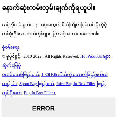
နောက်ဆုံးကမ်းလှမ်းချက်ကိုရယူပါ။
သင့်လိုအပ်ချက်အရ၊ သင့်အတွက် စိတ်ကြိုက်ပြင်ဆင်ပြီး ပိုမို
တန်ဖိုးရှိသော ထုတ်ကုန်များဖြင့် သင့်အား ပေးဆောင်ပါ။
စုံစမ်းရေး
© မူပိုင်ခွင့် - 2010-2022 : All Rights Reserved.
Hot Products များ
-
ဆိုက်မြေပုံ
ပလပ်စတစ်ဖြည့်စက်
,
1-30l Bib အိတ်ကို ဘောက်ဖြည့်စက်ထဲ
ထည့်ပါ။
,
Spout Bag ဖြည့်စက်
,
Juice Bag-In-Box Filler
,
ဖြည့်
ထုပ်ပိုးစက်
,
Bag In Box Filler ၊
,