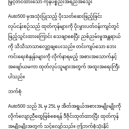
မြှင့်တင်ထားသော ကုန်ပစ္စည်းအရည်အသွေး
Auto500 မှအသုံးပြုသည့် ပိုးသတ်ဆေးဖြည့်ခြင်း
လုပ်ငန်းစဉ်သည် ထုတ်ကုန်များကို ပိုးမွှားပတ်ဝန်းကျင်တွင်
ဖြည့်သွင်းထားကြောင်း သေချာစေပြီး ညစ်ညမ်းမှုအန္တရာယ်
ကို သိသိသာသာလျှော့ချပေးသည်။ တင်းကျပ်သော ဘေး
ကင်းရေးစံနှုန်းများကို လိုက်နာရမည့် အစားအသောက်နှင့်
အဖျော်ယမကာ ထုတ်လုပ်သူများအတွက် အထူးအရေးကြီး
ပါသည်။
ဘက်စုံ
Auto500 သည် 3L မှ 25L မှ အိတ်အရွယ်အစားအမျိုးမျိုးကို
လိုက်လျောညီထွေဖြစ်စေရန် ဒီဇိုင်းထုတ်ထားပြီး ထုတ်ကုန်
အမျိုးမျိုးအတွက် သင့်လျော်သည်။ ဤဘက်စုံသုံးနိုင်