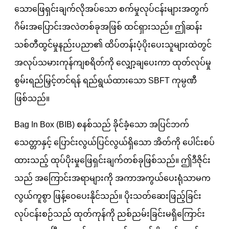
သောဖြေရှင်းချက်လိုအပ်သော စက်မှုလုပ်ငန်းများအတွက်
ဂိမ်းအပြောင်းအလဲတစ်ခုအဖြစ် ထင်ရှားသည်။ ဤဆန်း
သစ်တီထွင်မှုနည်းပညာ၏ ထိပ်တန်းပံ့ပိုးပေးသူများထဲတွင်
အလုပ်သမားကုန်ကျစရိတ်ကို လျှော့ချပေးကာ ထုတ်လုပ်မှု
စွမ်းရည်မြှင့်တင်ရန် ရည်ရွယ်ထားသော SBFT ကုမ္ပဏီ
ဖြစ်သည်။
Bag In Box (BIB) စနစ်သည် ခိုင်ခံ့သော အပြင်ဘက်
သေတ္တာနှင့် ပြောင်းလွယ်ပြင်လွယ်ရှိသော အိတ်ကို ပေါင်းစပ်
ထားသည့် ထုပ်ပိုးမှုဖြေရှင်းချက်တစ်ခုဖြစ်သည်။ ဤဒီဇိုင်း
သည် အကြောင်းအရာများကို အကာအကွယ်ပေးရုံသာမက
လွယ်ကူစွာ ဖြန့်ဝေပေးနိုင်သည်။ ပိုးသတ်ဆေးဖြည့်ခြင်း
လုပ်ငန်းစဉ်သည် ထုတ်ကုန်ကို ညစ်ညမ်းခြင်းမရှိကြောင်း