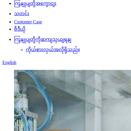
ကြှနျုပျတို့အကွောငျး
သတင်း
Customer Case
ဗီဒီယို
ကြှနျုပျတို့ကိုဆကျသှယျရနျ
ကိုယ်စားလှယ်အလိုရှိသည်။
English