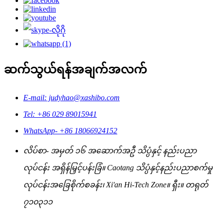
ဆက်သွယ်ရန်အချက်အလက်
E-mail: judyhao@xashibo.com
Tel: +86 029 89015941
WhatsApp- +86 18066924152
လိပ်စာ- အမှတ် ၁၆ အဆောက်အဦ သိပ္ပံနှင့် နည်းပညာ
လုပ်ငန်း အရှိန်မြှင့်ပန်းခြံ။ Caotang သိပ္ပံနှင့်နည်းပညာစက်မှု
လုပ်ငန်းအခြေစိုက်စခန်း၊ Xi'an Hi-Tech Zone။ ရှီး။ တရုတ်
၇၁၀၃၁၁