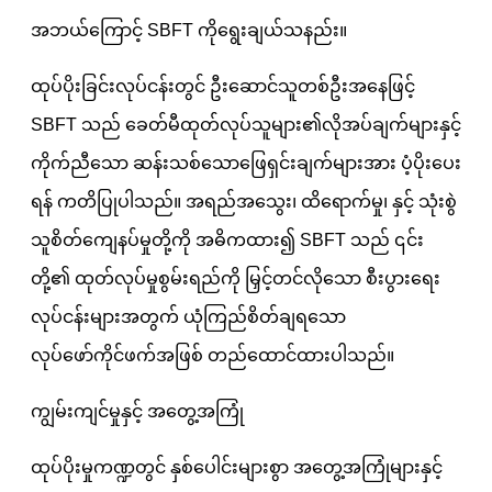
အဘယ်ကြောင့် SBFT ကိုရွေးချယ်သနည်း။
ထုပ်ပိုးခြင်းလုပ်ငန်းတွင် ဦးဆောင်သူတစ်ဦးအနေဖြင့်
SBFT သည် ခေတ်မီထုတ်လုပ်သူများ၏လိုအပ်ချက်များနှင့်
ကိုက်ညီသော ဆန်းသစ်သောဖြေရှင်းချက်များအား ပံ့ပိုးပေး
ရန် ကတိပြုပါသည်။ အရည်အသွေး၊ ထိရောက်မှု၊ နှင့် သုံးစွဲ
သူစိတ်ကျေနပ်မှုတို့ကို အဓိကထား၍ SBFT သည် ၎င်း
တို့၏ ထုတ်လုပ်မှုစွမ်းရည်ကို မြှင့်တင်လိုသော စီးပွားရေး
လုပ်ငန်းများအတွက် ယုံကြည်စိတ်ချရသော
လုပ်ဖော်ကိုင်ဖက်အဖြစ် တည်ထောင်ထားပါသည်။
ကျွမ်းကျင်မှုနှင့် အတွေ့အကြုံ
ထုပ်ပိုးမှုကဏ္ဍတွင် နှစ်ပေါင်းများစွာ အတွေ့အကြုံများနှင့်